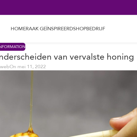
HOME
RAAK GEÏNSPIREERD
SHOP
BEDRIJF
INFORMATION
nderscheiden van vervalste honing
eweb
On mei 11, 2022