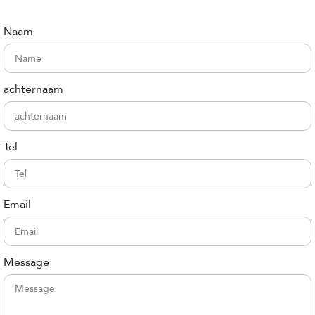
Naam
achternaam
Tel
Email
Message