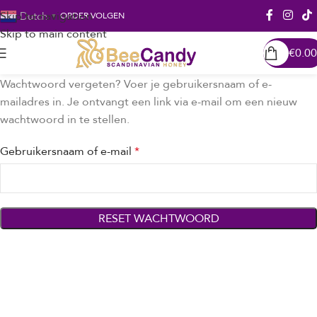
Skip to navigation
Dutch
ORDER VOLGEN
▼
Skip to main content
€
0.00
Wachtwoord vergeten? Voer je gebruikersnaam of e-
mailadres in. Je ontvangt een link via e-mail om een nieuw
wachtwoord in te stellen.
Gebruikersnaam of e-mail
*
RESET WACHTWOORD