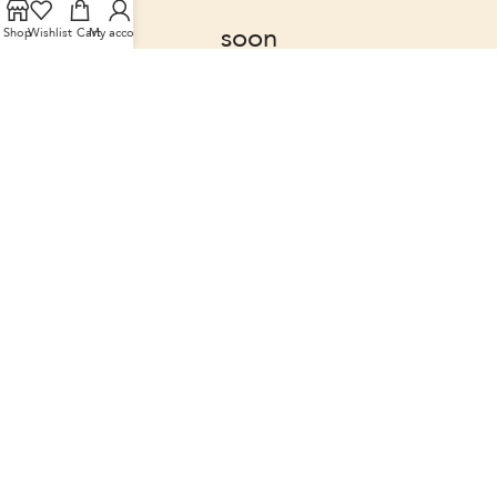
soon
Shop
Wishlist
Cart
My account
© Copyright 2023 Bee Candy All Rights Reserved |
eGateweb
Powered by