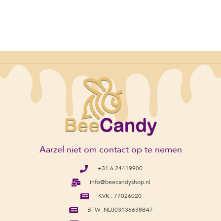
Aarzel niet om contact op te nemen
+31 6 24419900
info@beecandyshop.nl
KVK : 77026020
BTW :NL003136638B47