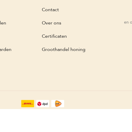
Contact
en o
len
Over ons
Certificaten
arden
Groothandel honing
 Bee Candy All Rights Reserved |
eGateweb
Powered by